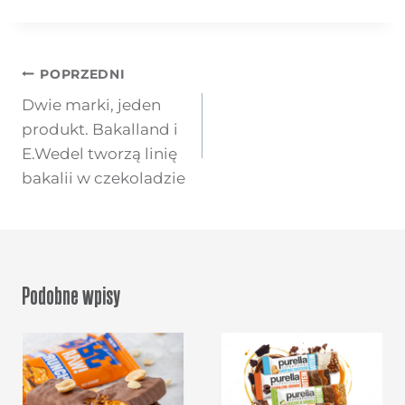
Nawigacja
POPRZEDNI
wpisu
Dwie marki, jeden
produkt. Bakalland i
E.Wedel tworzą linię
bakalii w czekoladzie
Podobne wpisy