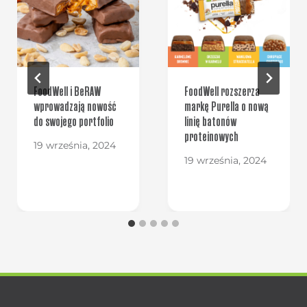
FoodWell i BeRAW
FoodWell rozszerza
wprowadzają nowość
markę Purella o nową
do swojego portfolio
linię batonów
proteinowych
19 września, 2024
19 września, 2024