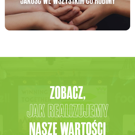
JAKOŚĆ WE WSZYSTKIM CO ROBIMY
ZOBACZ,
JAK REALIZUJEMY
NASZE WARTOŚCI