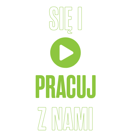
SIĘ I
PRACUJ
Z NAMI