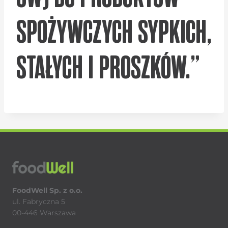
SPOŻYWCZYCH SYPKICH,
STAŁYCH I PROSZKÓW.”
FoodWell Sp. z o.o.
ul. Fabryczna 5
00-446 Warszawa