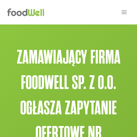
Przejdź
do
treści
ZAMAWIAJĄCY FIRMA
FOODWELL SP. Z O.O.
OGŁASZA ZAPYTANIE
OFERTOWE NR