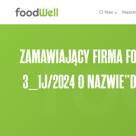
Przejdź
do
O Nas
Nasze
treści
ZAMAWIAJĄCY FIRMA FOO
3_1J/2024 O NAZWIE”