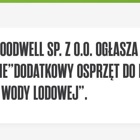
ODWELL SP. Z O.O. OGŁASZ
IE”DODATKOWY OSPRZĘT DO 
 WODY LODOWEJ”.