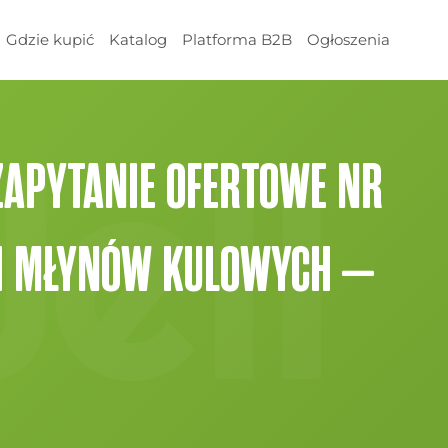
Gdzie kupić
Katalog
Platforma B2B
Ogłoszenia
 ZAPYTANIE OFERTOWE NR
II MŁYNÓW KULOWYCH –