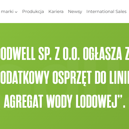
 marki
Produkcja
Kariera
Newsy
International Sales
DWELL SP. Z O.O. OGŁASZA
DODATKOWY OSPRZĘT DO LIN
AGREGAT WODY LODOWEJ”.