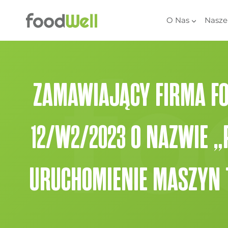
Przejdź
do
O Nas
Nasze
treści
ZAMAWIAJĄCY FIRMA FOO
12/W2/2023 O NAZWIE 
URUCHOMIENIE MASZYN T