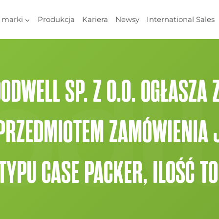
 marki
Produkcja
Kariera
Newsy
International Sales
DWELL SP. Z O.O. OGŁASZA
„PRZEDMIOTEM ZAMÓWIENIA J
YPU CASE PACKER, ILOŚĆ TO