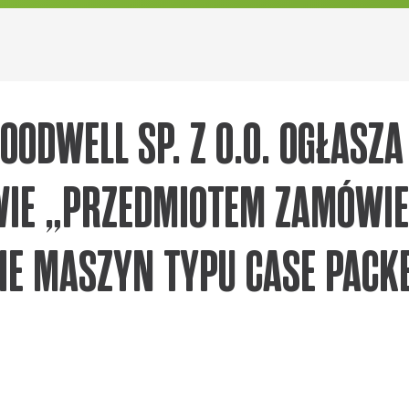
ODWELL SP. Z O.O. OGŁASZ
WIE „PRZEDMIOTEM ZAMÓWIE
IE MASZYN TYPU CASE PACKE