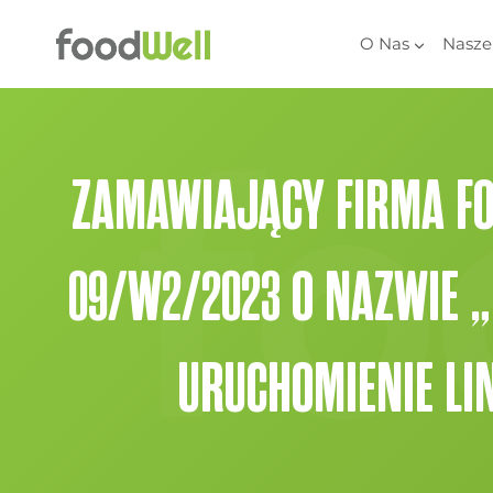
Przejdź
do
O Nas
Nasze
treści
ZAMAWIAJĄCY FIRMA FOO
09/W2/2023 O NAZWIE 
URUCHOMIENIE LI