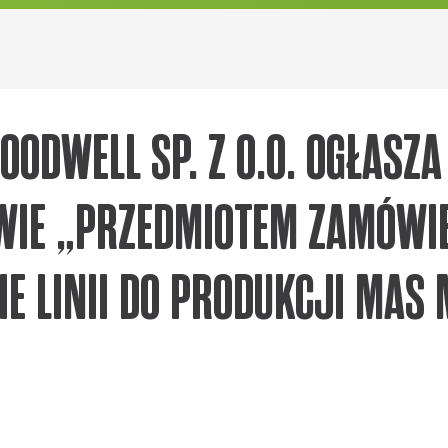
ODWELL SP. Z O.O. OGŁASZ
WIE „PRZEDMIOTEM ZAMÓWI
IE LINII DO PRODUKCJI MAS