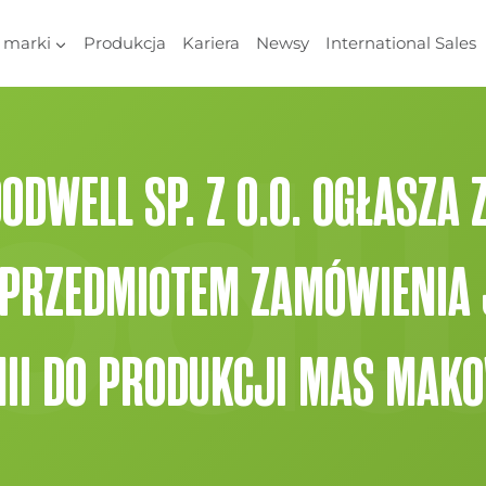
 marki
Produkcja
Kariera
Newsy
International Sales
DWELL SP. Z O.O. OGŁASZA
„PRZEDMIOTEM ZAMÓWIENIA 
NII DO PRODUKCJI MAS MAK