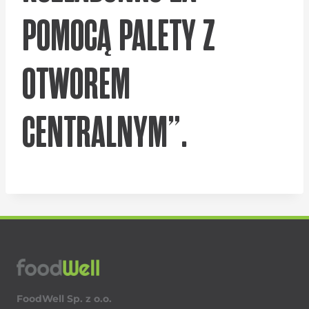
POMOCĄ PALETY Z
OTWOREM
CENTRALNYM”.
FoodWell Sp. z o.o.