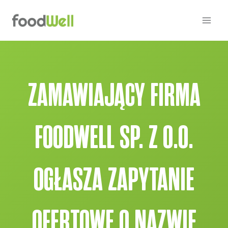
Przejdź
do
treści
ZAMAWIAJĄCY FIRMA
FOODWELL SP. Z O.O.
OGŁASZA ZAPYTANIE
OFERTOWE O NAZWIE