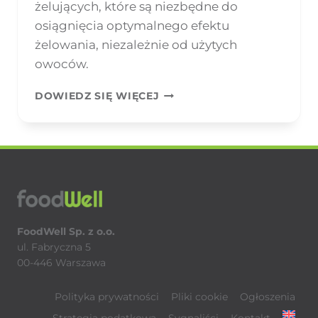
żelujących, które są niezbędne do
osiągnięcia optymalnego efektu
żelowania, niezależnie od użytych
owoców.
DŻEMIXY
DOWIEDZ SIĘ WIĘCEJ
I
CUKRY
ŻELUJĄCE
FoodWell Sp. z o.o.
ul. Fabryczna 5
00-446 Warszawa
Polityka prywatności
Pliki cookie
Ogłoszenia