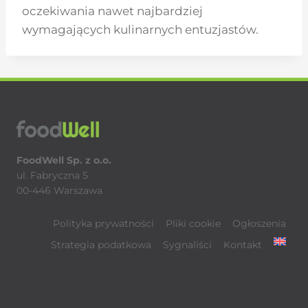
oczekiwania nawet najbardziej
wymagających kulinarnych entuzjastów.
FoodWell Sp. z o.o.
ul. Fabryczna 5
00-446 Warszawa
Polityka prywatności
Pliki cookie
Ogłoszenia
Strategia podatkowa
Sygnaliści
Kontakt